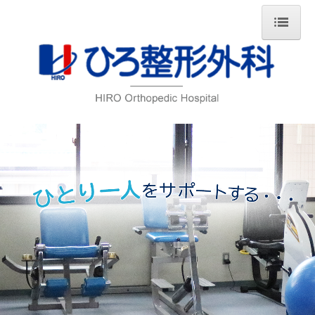
ホーム
当院について
診療のご案内
整形外科
リハビリテーション科
できれば手術を避けたい方へ
尿検査でがんを早期発見
初めての方へ
アクセス