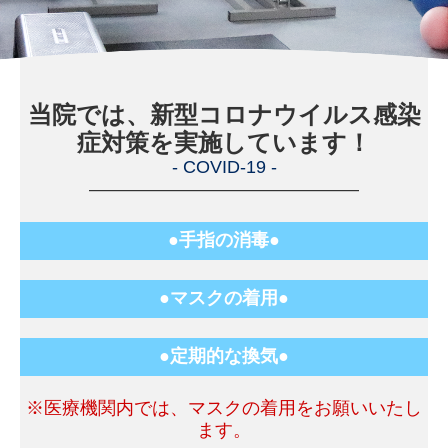
採用情報
当院では、新型コロナウイルス
感染
症
対策を実施しています！
-
COVID-19
-
―
―
―
―
―
―
―
―
―
―
―
―
―
―
―
●手指の消毒●
●
マスクの着用
●
●
定期的な換気
●
※医療機関内では、マスクの着用をお願いいたし
ます。