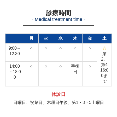
診療時間
- Medical treatment time -
―
―
―
―
―
―
―
―
―
―
―
―
―
―
―
月
火
水
木
金
土
9:00～
○
○
○
○
○
☆
12:30
第
2、
第4
14:00
○
○
○
手術
○
16:0
～18:0
日
0ま
0
で
休診日
日曜日、祝祭日、木曜日午後、第1・3・5土曜日